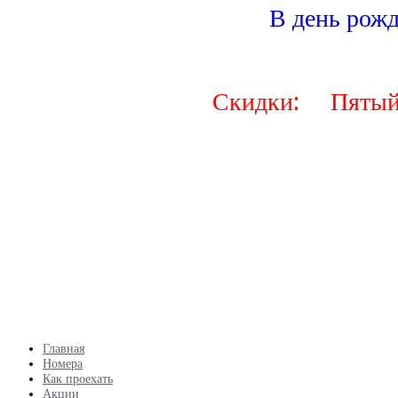
В день рож
Скидки: Пятый час в
Скидки не су
Главная
Номера
Как проехать
Акции