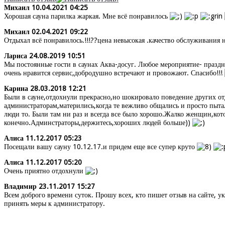
Михаил
10.04.2021 04:25
Хорошая сауна парилка жаркая. Мне всё понравилось
Михаил
02.04.2021 09:22
Отдыхал всё понравилось.!!!??цена невысокая .качество обслуживания
Лариса
24.08.2019 10:51
Мы постоянные гости в саунах Аква-досуг. Любое мероприятие- праздн
очень нравится сервис,добродушно встречают и провожают. Спасибо!!!
Карина
28.03.2018 12:21
Были в сауне,отдохнули прекрасно,но шокировало поведение других о
администраторам,матерились,когда те вежливо общались и просто пытал
люди то. Были там ни раз и всегда все было хорошо.Жалко женщин,кот
конечно.Админстраторы,держитесь,хороших людей больше))
Алиса
11.12.2017 05:23
Посещали вашу сауну 10.12.17.и придем еще все супер круто
Алиса
11.12.2017 05:20
Очень приятно отдохнули
Владимир
23.11.2017 15:27
Всем доброго времени суток. Прошу всех, кто пишет отзыв на сайте, ук
принять меры к администратору.